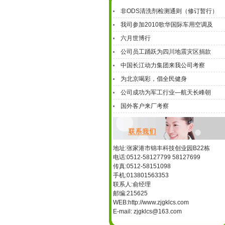
非ODS清洗剂检测通则（修订暂行）
我司参加2010歌华国际车用空调及
六月世博行
公司员工踊跃为四川地震灾区捐款
中国长江动力集团来我公司考察
为北京喝彩，倡全民健身
公司成功为军工行业—航天长峰朝
国外客户来厂考察
地址:张家港市锦丰科技创业园B22栋
电话:0512-58127799 58127699
传真:0512-58151098
手机:013801563353
联系人:俞经理
邮编:215625
WEB:
http://www.zjgklcs.com
E-mail: zjgklcs@163.com