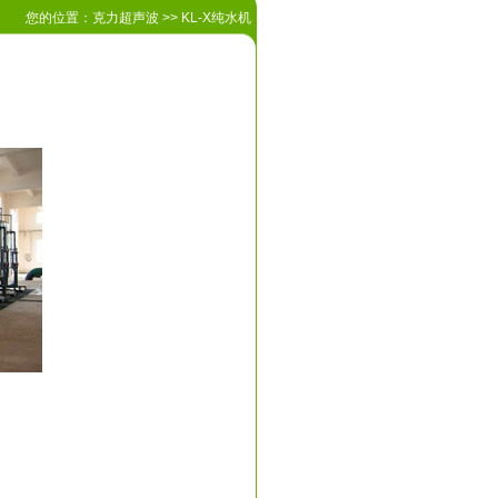
您的位置：
克力超声波
>> KL-X纯水机