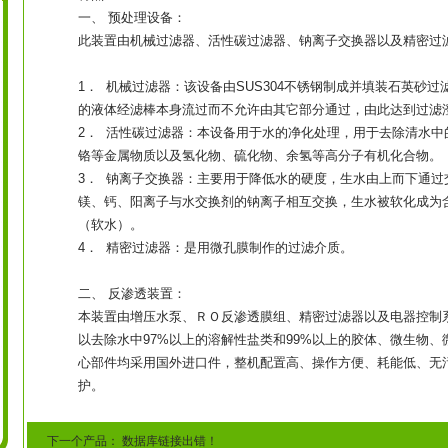
一、 预处理设备：
此装置由机械过滤器、活性碳过滤器、钠离子交换器以及精密过
1． 机械过滤器：该设备由SUS304不锈钢制成并填装石英砂
的液体经滤棒本身流过而不允许由其它部分通过，由此达到过滤
2． 活性碳过滤器：本设备用于水的净化处理，用于去除清水中
铬等金属物质以及氢化物、硫化物、余氢等高分子有机化合物。
3． 钠离子交换器：主要用于降低水的硬度，生水由上而下通过
镁、钙、阳离子与水交换剂的钠离子相互交换，生水被软化成为
（软水）。
4． 精密过滤器：是用微孔膜制作的过滤介质。
二、 反渗透装置：
本装置由增压水泵、ＲＯ反渗透膜组、精密过滤器以及电器控制
以去除水中97%以上的溶解性盐类和99%以上的胶体、微生物
心部件均采用国外进口件，整机配置高、操作方便、耗能低、无
护。
下一个产品：
数据库链接出错！